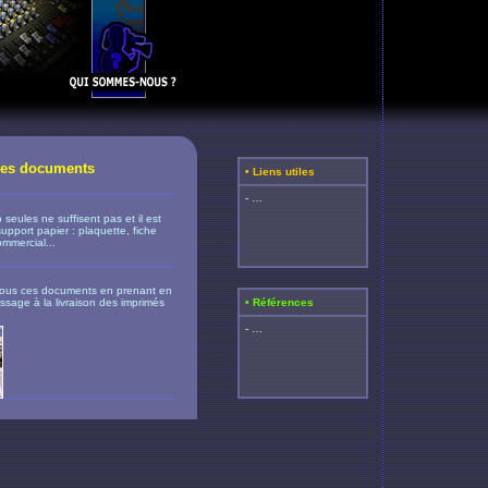
tres documents
• Liens utiles
- …
 seules ne suffisent pas et il est
upport papier : plaquette, fiche
ommercial...
 vous ces documents en prenant en
ssage à la livraison des imprimés
• Références
- …